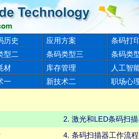
码历史
应用方案
条码打
类型二
条码类型三
条码类
耗材
库存管理
人工智
术一
新技术二
职场心
2. 激光和LED条码
？
4. 条码扫描器工作流