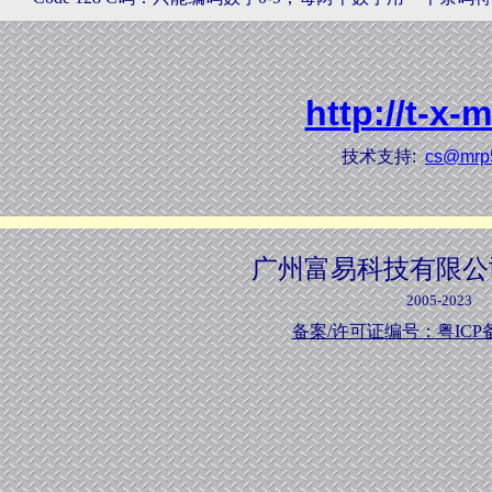
http://t-x-
技术支持:
cs@mrp
广州富易科技有限公
2005-2023
备案/许可证编号：粤ICP备1